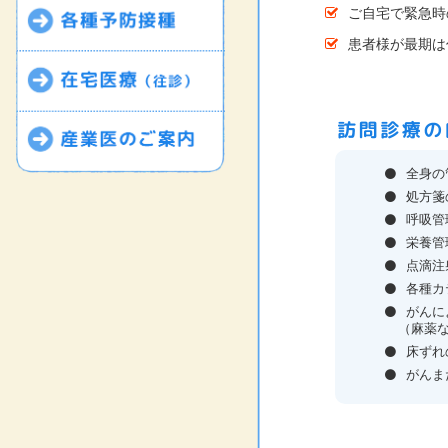
ご自宅で緊急時
患者様が最期は
全身の
処方箋
呼吸管
栄養管
点滴注
各種カ
がんに
（麻薬な
床ずれ
がんま